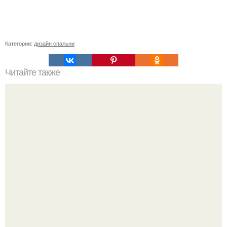
Категории:
дизайн спальни
Читайте также
Сколько нужно рулонов обоев на комнату 20 кв м.
Рассчитаем рулоны обоев