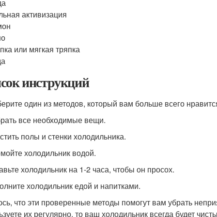
да
льная активизация
мон
но
пка или мягкая тряпка
да
сок инструкций
берите один из методов, который вам больше всего нравитс
брать все необходимые вещи.
истить полы и стенки холодильника.
омойте холодильник водой.
авьте холодильник на 1-2 часа, чтобы он просох.
полните холодильник едой и напитками.
сь, что эти проверенные методы помогут вам убрать непри
ьзуете их регулярно, то ваш холодильник всегда будет чист