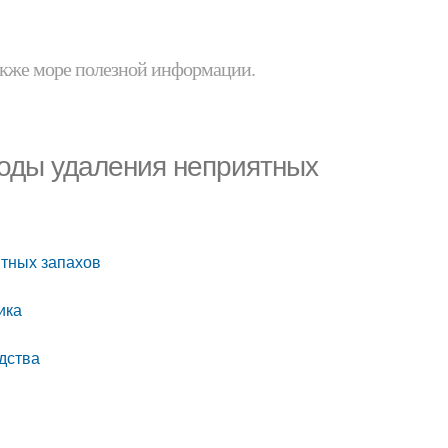
 также море полезной информации.
тоды удаления неприятных
ятных запахов
ика
дства