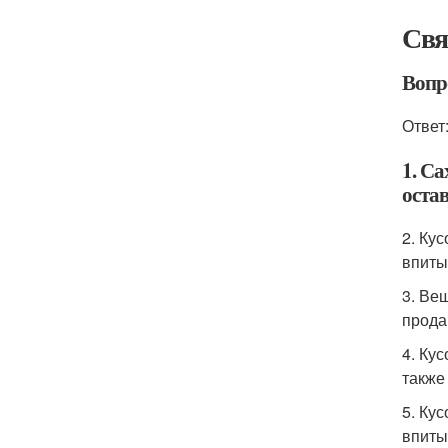
Свя
Вопр
Ответ
1. С
остав
2. Ку
впиты
3. Ве
прода
4. Ку
также
5. Ку
впиты