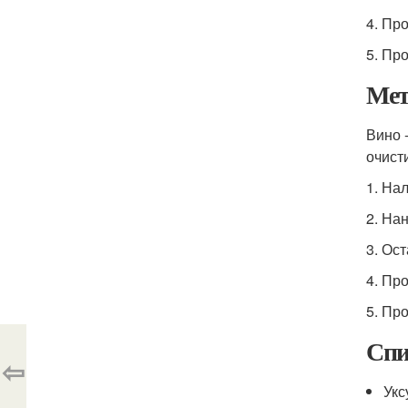
4. Пр
5. Пр
Мет
Вино 
очист
1. Нал
2. На
3. Ост
4. Пр
5. Пр
Спи
⇦
Укс