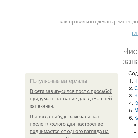
как правильно сделать ремонт до
г
Чис
зап
Сод
Ч
Популярные материалы
С
В сети завирусился пост с просьбой
Ч
придумать название для домашней
К
запеканки.
М
Вы когда-нибудь замечали, как
К
после тяжелого дня настроение
поднимается от одного взгляда на