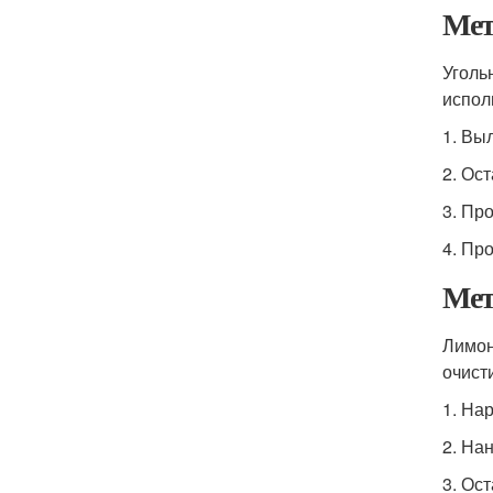
Мет
Уголь
испол
1. Вы
2. Ос
3. Пр
4. Пр
Мет
Лимон
очист
1. На
2. На
3. Ос