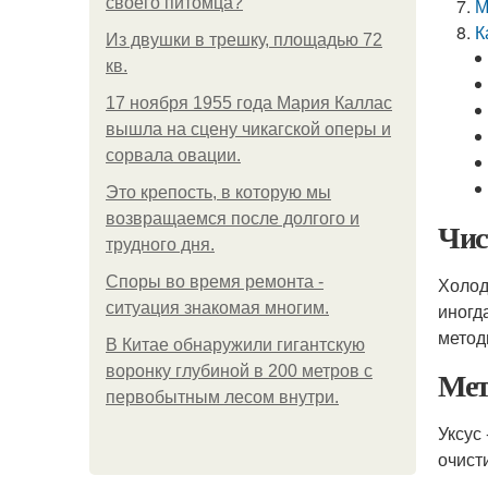
своего питомца?
М
К
Из двушки в трешку, площадью 72
кв.
17 ноября 1955 года Мария Каллас
вышла на сцену чикагской оперы и
сорвала овации.
Это крепость, в которую мы
возвращаемся после долгого и
Чис
трудного дня.
Споры во время ремонта -
Холод
ситуация знакомая многим.
иногд
метод
В Китaе обнаружили гигaнтскую
воронку глубиной в 200 метров с
Мет
первобытным лесом внутри.
Уксус
очист