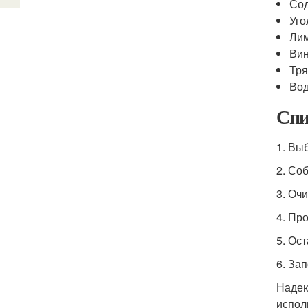
Со
Уго
Ли
Ви
Тря
Во
Спи
1. Вы
2. Со
3. Оч
4. Пр
5. Ост
6. За
Надею
испол