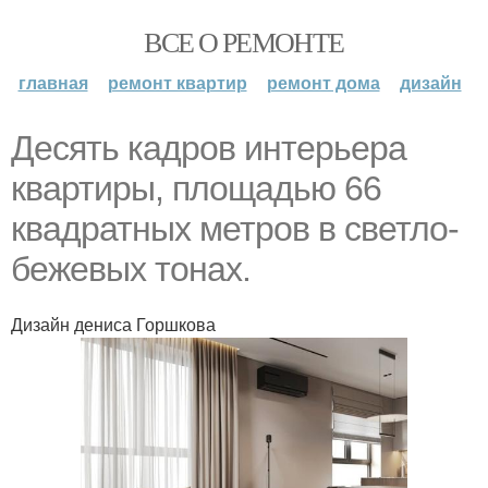
ВСЕ О РЕМОНТЕ
главная
ремонт квартир
ремонт дома
дизайн
Десять кадров интерьера
квартиры, площадью 66
квадратных метров в светло-
бежевых тонах.
Дизайн дениса Горшкова