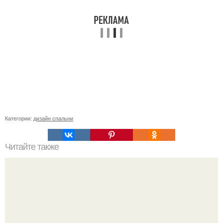
Категории:
дизайн спальни
Читайте также