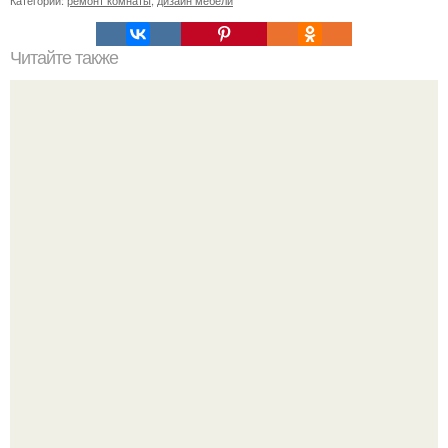
Читайте также
Клематисы молоко любят.
Девушка пошла на свидание с парнем, который