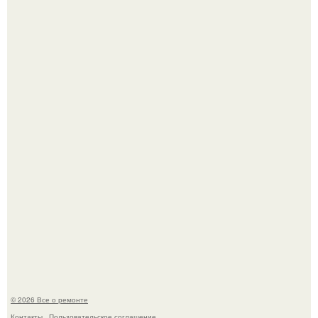
Рыба судного дня всплыла снова, но учёные разрушили
главную страшилку.
Бывают ошибки, которые обходятся в целое состояние.
© 2026 Все о ремонте
Контакты
Пользовательское соглашение