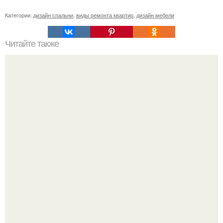
Категории:
дизайн спальни
,
виды ремонта квартир
,
дизайн мебели
Читайте также
Легко и быстро: как построить двухэтажный дом из
газобетона своими руками