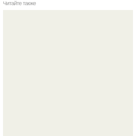
Читайте также
Ремонт квартиры для начинающих. Какой ремонт
предстоит: косметический или капитальный
Споры во время ремонта - ситуация знакомая многим.