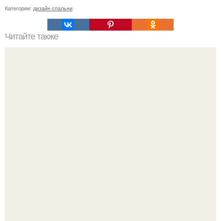
Категории:
дизайн спальни
Читайте также
Сколько нужно рулонов обоев на комнату 20 кв м.
Рассчитаем рулоны обоев