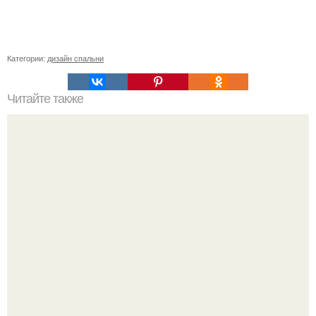
Категории:
дизайн спальни
Читайте также
Сколько нужно рулонов обоев на комнату 20 кв м.
Рассчитаем рулоны обоев