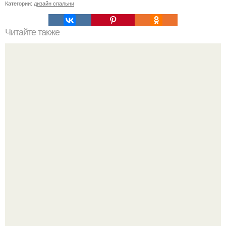
Категории:
дизайн спальни
Читайте также
Раздевалка в бане шкафчики. Шкафчики для раздевалок
В сети завирусился пост с просьбой придумать название