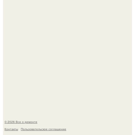
Бывают ошибки, которые обходятся в целое состояние.
В Китaе обнаружили гигaнтскую воронку глубиной в 200
метров с первобытным лесом внутри.
© 2026 Все о ремонте
Контакты
Пользовательское соглашение