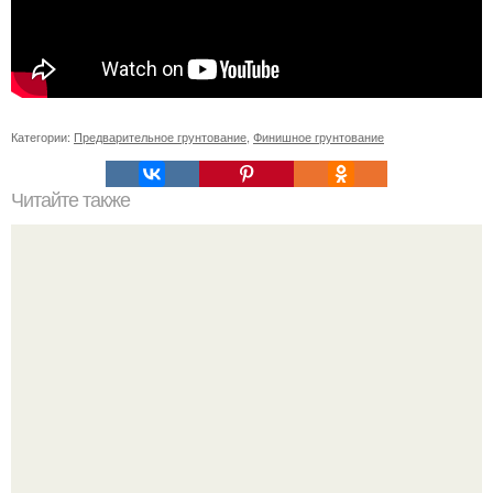
Категории:
Предварительное грунтование
,
Финишное грунтование
Читайте также
Как подобрать "Ключи" к клематису.