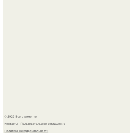
Рыба судного дня всплыла снова, но учёные разрушили
главную страшилку.
Он всего лишь развозил пиццу той ночью.
© 2026 Все о ремонте
Контакты
Пользовательское соглашение
Политика конфидециальности