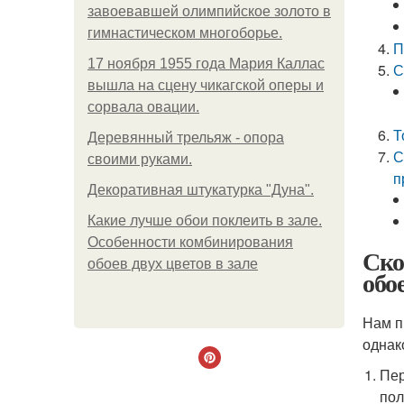
завоевавшей олимпийское золото в
гимнастическом многоборье.
П
17 ноября 1955 года Мария Каллас
С
вышла на сцену чикагской оперы и
сорвала овации.
Т
Деревянный трельяж - опора
С
своими руками.
п
Декоративная штукатурка "Дуна".
Какие лучше обои поклеить в зале.
Особенности комбинирования
Ско
обоев двух цветов в зале
обо
Нам п
однак
Пер
пол