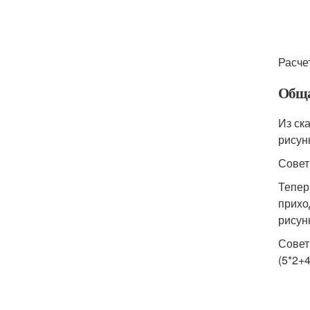
Расче
Обща
Из ск
рисун
Совет
Тепер
прихо
рисун
Совет
(5*2+4