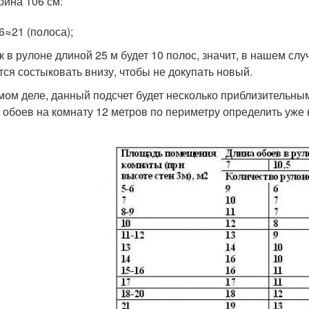
ина 106 см:
6≈21 (полоса);
ак в рулоне длиной 25 м будет 10 полос, значит, в нашем с
тся состыковать внизу, чтобы не докупать новый.
мом деле, данный подсчет будет несколько приблизительным
 обоев на комнату 12 метров по периметру определить уже н