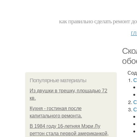
как правильно сделать ремонт до
г
Ско
обо
Сод
С
Популярные материалы
Из двушки в трешку, площадью 72
кв.
С
Кухня - гостиная после
С
капитального ремонта.
В 1984 году 16-летняя Мэри Лу
реттон стала первой американкой,