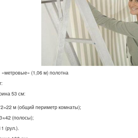
 «метровые» (1,06 м) полотна
т:
ина 53 см:
*2=22 м (общий периметр комнаты);
53≈42 (полосы);
1 (рул.).