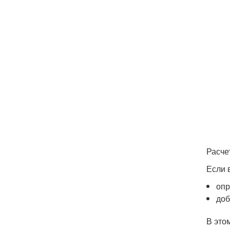
Расче
Если 
опр
доб
В это