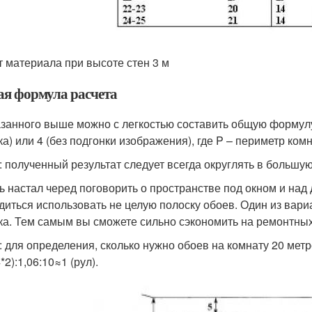
т материала при высоте стен 3 м
я формула расчета
азанного выше можно с легкостью составить общую формулу 
ка) или 4 (без подгонки изображения), где P – периметр ком
: полученный результат следует всегда округлять в большую
ь настал черед поговорить о пространстве под окном и над
диться использовать не целую полоску обоев. Один из вари
ка. Тем самым вы сможете сильно сэкономить на ремонтных
: для определения, сколько нужно обоев на комнату 20 метро
*2):1,06:10≈1 (рул).