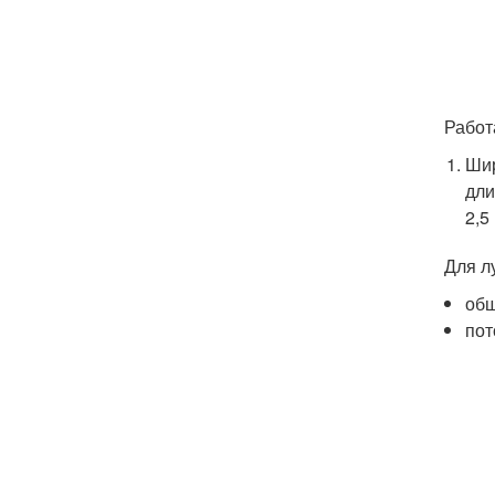
Работ
Шир
дли
2,5
Для л
общ
пот