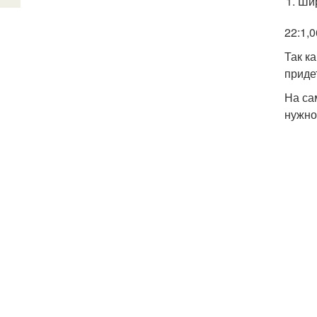
Шир
22:1,0
Так к
приде
На са
нужно