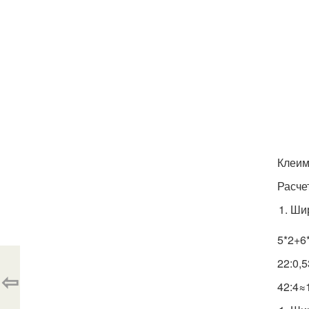
Клеим
Расче
Шир
5*2+6
22:0,
⇦
42:4≈1