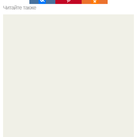
Читайте также
Мы делаем живую изгородь.
Девушка пошла на свидание с парнем, который
работает на ферме - и вернулась домой с подарком,