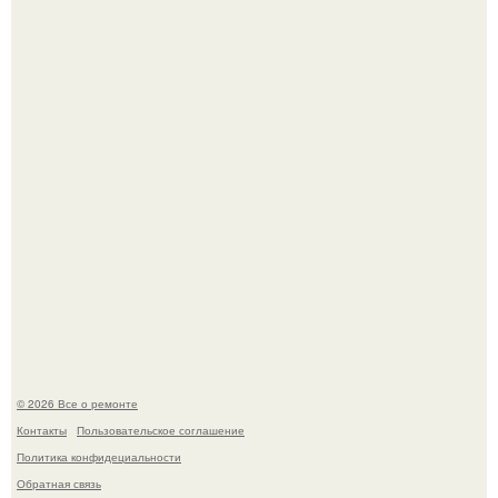
Когда техника становилась личной: эпоха гравировки
Apple.
Вы когда-нибудь замечали, как после тяжелого дня
настроение поднимается от одного взгляда на своего
питомца?
© 2026 Все о ремонте
Контакты
Пользовательское соглашение
Политика конфидециальности
Обратная связь