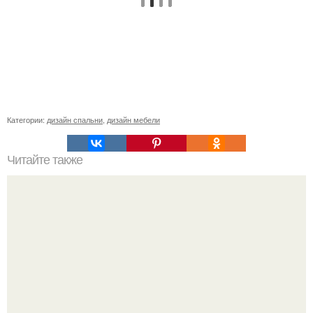
Категории:
дизайн спальни
,
дизайн мебели
Читайте также
Сколько слоев шпаклевки нужно наносить под обои.
Зачем нужно шпаклевание