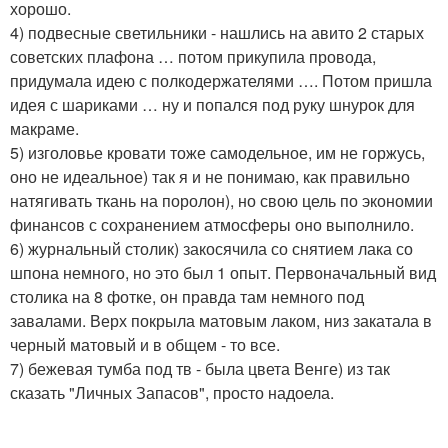
хорошо.
4) подвесные светильники - нашлись на авито 2 старых
советских плафона … потом прикупила провода,
придумала идею с полкодержателями …. Потом пришла
идея с шариками … ну и попался под руку шнурок для
макраме.
5) изголовье кровати тоже самодельное, им не горжусь,
оно не идеальное) так я и не понимаю, как правильно
натягивать ткань на поролон), но свою цель по экономии
финансов с сохранением атмосферы оно выполнило.
6) журнальный столик) закосячила со снятием лака со
шпона немного, но это был 1 опыт. Первоначальный вид
столика на 8 фотке, он правда там немного под
завалами. Верх покрыла матовым лаком, низ закатала в
черный матовый и в общем - то все.
7) бежевая тумба под тв - была цвета Венге) из так
сказать "Личных Запасов", просто надоела.