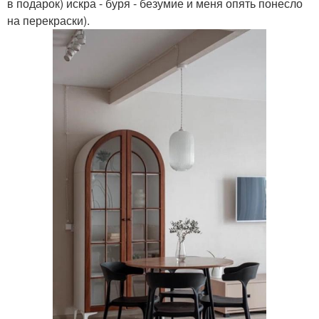
в подарок) искра - буря - безумие и меня опять понесло
на перекраски).