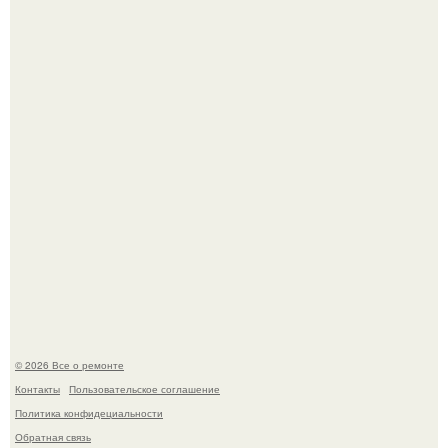
Сентябрь 1970 года.
Он всего лишь развозил пиццу той ночью.
© 2026 Все о ремонте
Контакты
Пользовательское соглашение
Политика конфидециальности
Обратная связь