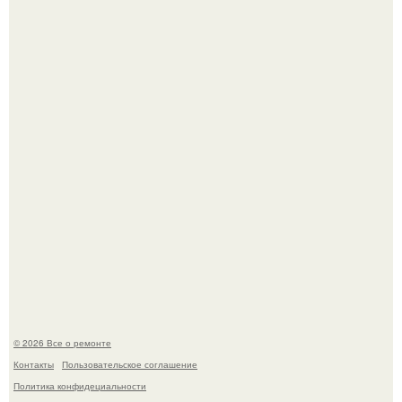
Мир моды, кажется, перевернулся.
В мексиканской тюрьме сьюдад-хуареса во время рейда
обнаружили необычного узника - лысого сфинкса с
татуировками.
© 2026 Все о ремонте
Контакты
Пользовательское соглашение
Политика конфидециальности