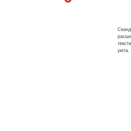
Сканд
расши
текст
уюта.