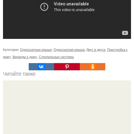
Категории:
Односкатные крыши
,
Односкатная крыша
,
Друг в друга
,
Пристройка к
дому
,
Веранды к дому
,
Стропильные системы
Читайте также
Избавляемся от грибка: просто и эффективно.