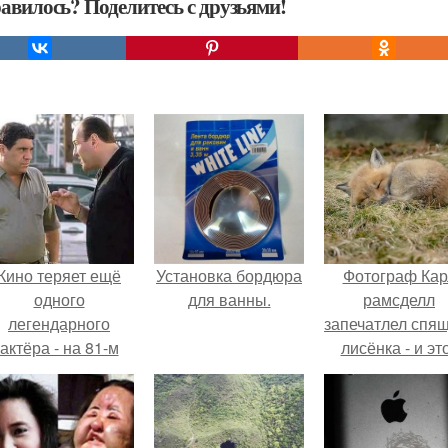
авилось? Поделитесь с друзьями!
Кино теряет ещё
Установка бордюра
Фотограф Кар
одного
для ванны.
рамсделл
легендарного
запечатлел спя
актёра - на 81-м
лисёнка - и эт
оду жизни не стало
кадр способе
инсента пасторе.
растопить да
самое сурово
сердце.