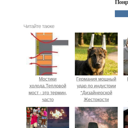
Понр
Читайте также
Мостики
Германия мощный
холода.Тепловой
удар по индустрии
мост - это термин,
"Дизайнерской
часто
Жестокости
используемый в
нанесла".
г
строительстве и
В
технике.