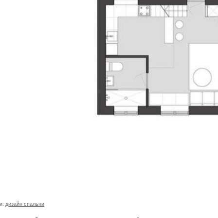
и:
дизайн спальни