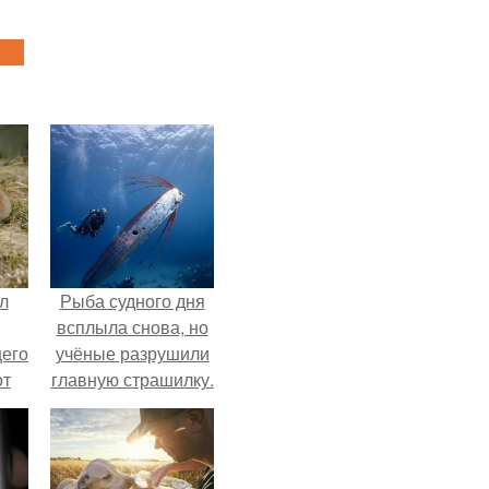
л
Рыба судного дня
всплыла снова, но
щего
учёные разрушили
от
главную страшилку.
н
же
е