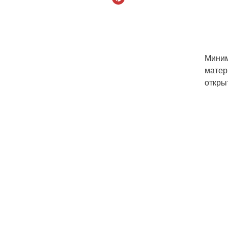
Миним
матер
откры