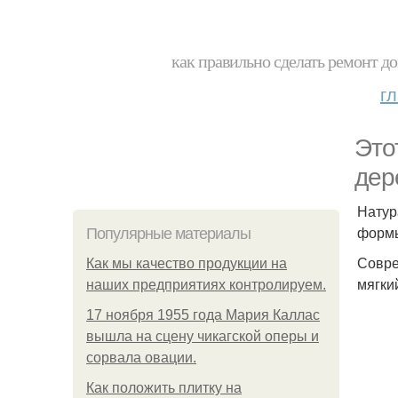
как правильно сделать ремонт до
г
Это
дер
Натур
формы
Популярные материалы
Совре
Как мы качество продукции на
мягки
наших предприятиях контролируем.
17 ноября 1955 года Мария Каллас
вышла на сцену чикагской оперы и
сорвала овации.
Как положить плитку на