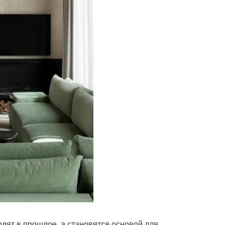
одят в прошлое, а становятся основой для