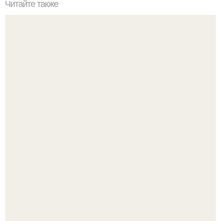
Читайте также
Установка посудомоечной машины на кухне под
столешницу самостоятельно. Установка встраиваемой
посудомоечной машины под столешницу – способы
решения вопроса