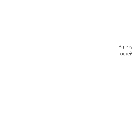
В рез
госте