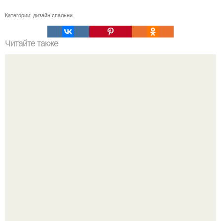
Категории:
дизайн спальни
Читайте также
Цвет мокко в интерьере цвет. Цвет мокко – это, какой,
кому идет и с чем носить?