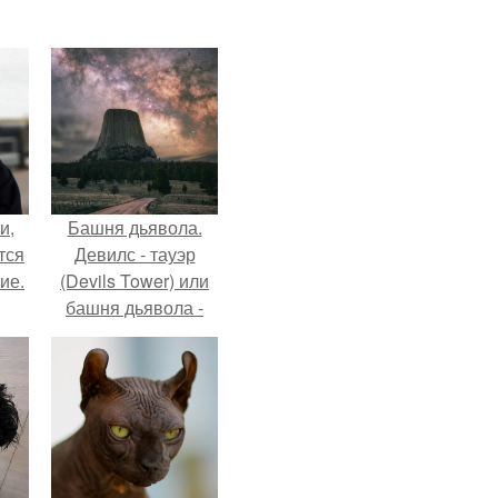
и,
Башня дьявола.
тся
Девилс - тауэр
ие.
(Devils Tower) или
башня дьявола -
монолит
вулканического
происхождения
высотой 1558 м над
уровнем моря.