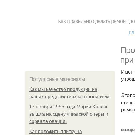
как правильно сделать ремонт до
г
Про
при
Именн
упрощ
Популярные материалы
Как мы качество продукции на
Этот 
наших предприятиях контролируем.
стены
17 ноября 1955 года Мария Каллас
ремон
вышла на сцену чикагской оперы и
сорвала овации.
Категори
Как положить плитку на