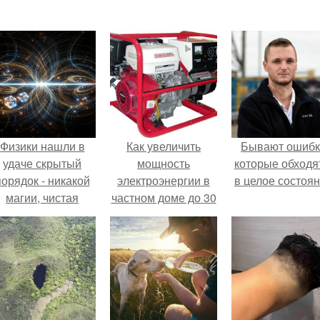
Физики нашли в
Как увеличить
Бывают ошибк
удаче скрытый
мощность
которые обходя
порядок - никакой
электроэнергии в
в целое состоян
магии, чистая
частном доме до 30
квантовая
квт. Как
механика.
производится
увеличение
мощности
электроэнергии для
частных домов