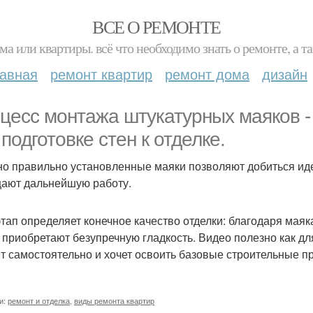
ВСЕ О РЕМОНТЕ
ма или квартиры. всё что необходимо знать о ремонте, а
лавная
ремонт квартир
ремонт дома
дизайн
цесс монтажа штукатурных маяков -
 подготовке стен к отделке.
о правильно установленные маяки позволяют добиться иде
ают дальнейшую работу.
этап определяет конечное качество отделки: благодаря мая
 приобретают безупречную гладкость. Видео полезно как для
т самостоятельно и хочет освоить базовые строительные п
и:
ремонт и отделка
,
виды ремонта квартир