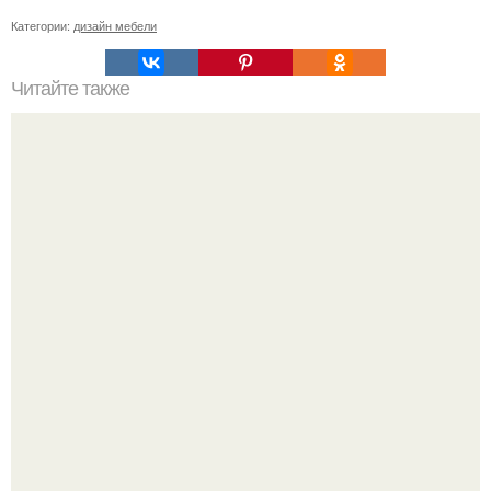
Категории:
дизайн мебели
Читайте также
С каким цветом сочетается золотой цвет в интерьере.
Палитра золотого интерьера