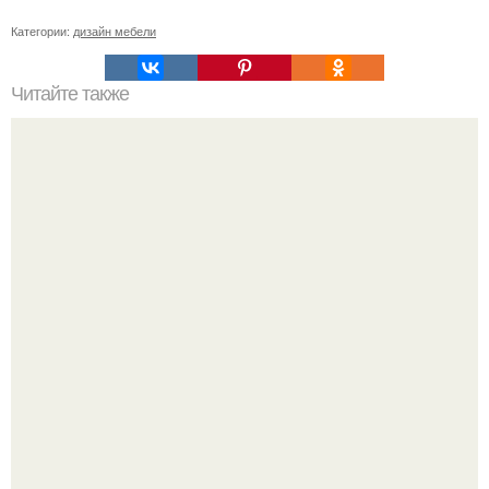
Категории:
дизайн мебели
Читайте также
Наименование энергопринимающих устройств, что
писать. В каких случаях подается подобная заявка?