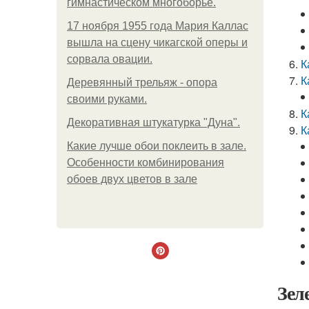
гимнастическом многоборье.
17 ноября 1955 года Мария Каллас
вышла на сцену чикагской оперы и
сорвала овации.
К
К
Деревянный трельяж - опора
своими руками.
К
Декоративная штукатурка "Дуна".
К
Какие лучше обои поклеить в зале.
Особенности комбинирования
обоев двух цветов в зале
Зел