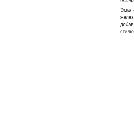
Эмали
желез
добав
стилю.