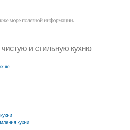
 также море полезной информации.
и чистую и стильную кухню
кухню
 кухни
рмления кухни