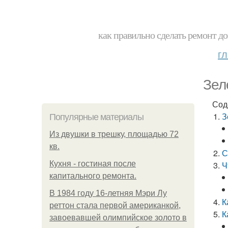
как правильно сделать ремонт до
г
Зел
Сод
З
Популярные материалы
Из двушки в трешку, площадью 72
кв.
С
Кухня - гостиная после
Ч
капитального ремонта.
В 1984 году 16-летняя Мэри Лу
К
реттон стала первой американкой,
К
завоевавшей олимпийское золото в