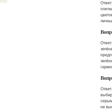
Ответ
плитк
цвето
личны
Вопро
Ответ
зелён
предп
зелён
гармо
Вопро
Ответ
выбир
серым
не вы