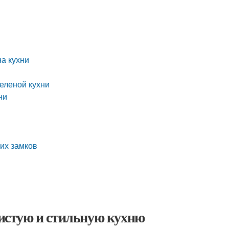
на кухни
еленой кухни
ни
их замков
чистую и стильную кухню