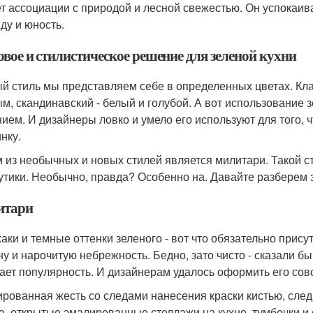
т ассоциации с природой и лесной свежестью. Он успокаива
ду и юность.
овое и стилистическое решение для зеленой кухни
й стиль мы представляем себе в определенных цветах. Клас
ым, скандинавский - белый и голубой. А вот использование
ием. И дизайнеры ловко и умело его используют для того, 
нку.
 из необычных и новых стилей является милитари. Такой с
утики. Необычно, правда? Особенно на. Давайте разберем э
итари
хаки и темные оттенки зеленого - вот что обязательно прис
ну и нарочитую небрежность. Бедно, зато чисто - сказали бы
ает популярность. И дизайнерам удалось оформить его сов
рованная жесть со следами нанесения краски кистью, следы
а, открытые эмалированные стеллажи на кухне, тумбочки и 