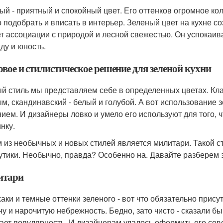
ый - приятный и спокойный цвет. Его оттенков огромное кол
 подобрать и вписать в интерьер. Зеленый цвет на кухне с
т ассоциации с природой и лесной свежестью. Он успокаива
ду и юность.
овое и стилистическое решение для зеленой кухни
й стиль мы представляем себе в определенных цветах. Клас
ым, скандинавский - белый и голубой. А вот использование
ием. И дизайнеры ловко и умело его используют для того, 
нку.
 из необычных и новых стилей является милитари. Такой с
утики. Необычно, правда? Особенно на. Давайте разберем э
итари
хаки и темные оттенки зеленого - вот что обязательно прис
ну и нарочитую небрежность. Бедно, зато чисто - сказали бы
ает популярность. И дизайнерам удалось оформить его сов