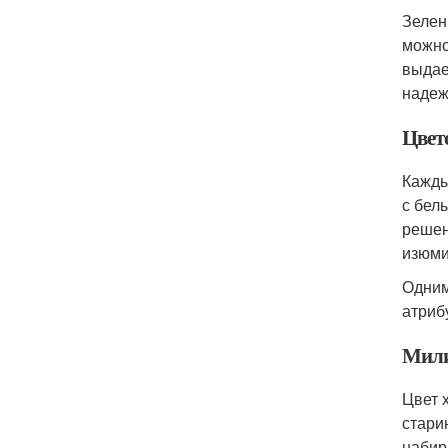
Зелен
можно
выдае
надеж
Цвет
Кажды
с бел
решен
изюми
Одним
атриб
Мил
Цвет 
стари
набир