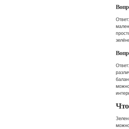
Вопр
Ответ
мален
прост
зелён
Вопро
Ответ
разли
балан
можно
интер
Что
Зелен
можно