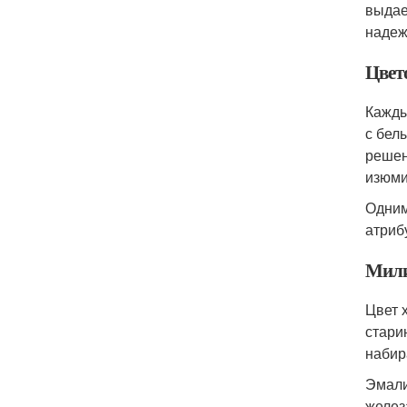
выдае
надеж
Цвет
Кажды
с бел
решен
изюми
Одним
атриб
Мил
Цвет 
стари
набир
Эмали
желез