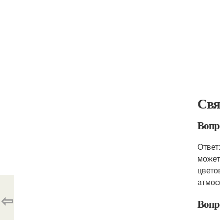
Свя
Вопро
Ответ
может
цвето
атмос
⇦
Вопро