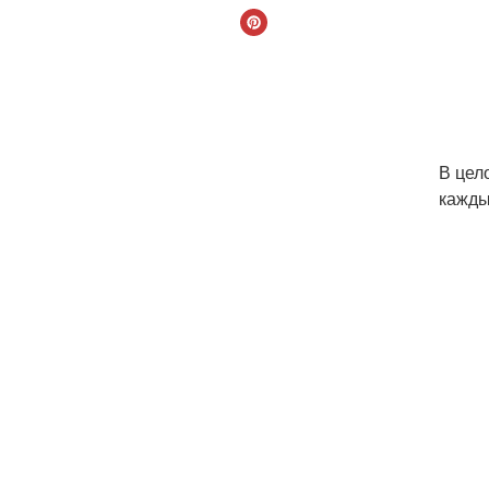
В цел
кажды