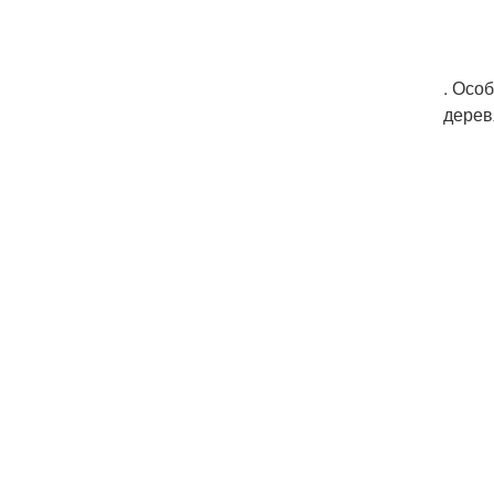
. Осо
дерев