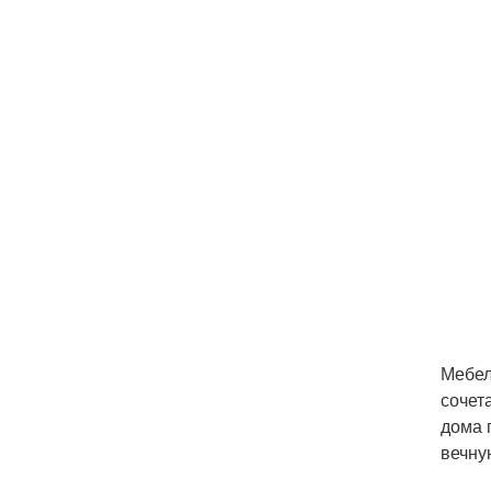
Мебел
сочет
дома 
вечну