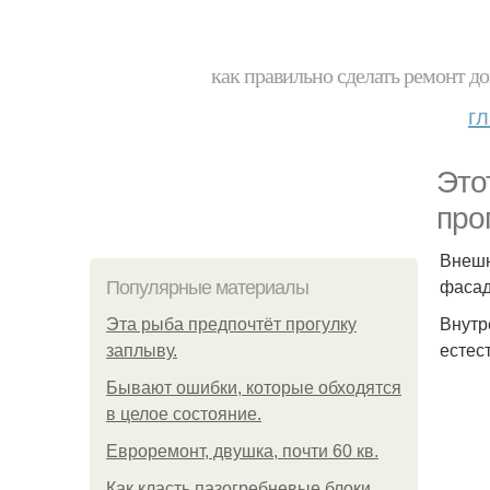
как правильно сделать ремонт до
г
Это
про
Внешн
фасад
Популярные материалы
Внутр
Эта рыба предпочтёт прогулку
естес
заплыву.
Бывают ошибки, которые обходятся
в целое состояние.
Евроремонт, двушка, почти 60 кв.
Как класть пазогребневые блоки.