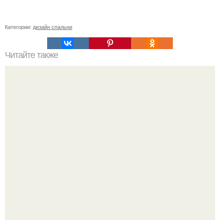
Категории:
дизайн спальни
Читайте также
Как поклеить потолочный плинтус. Подготовительный
процесс