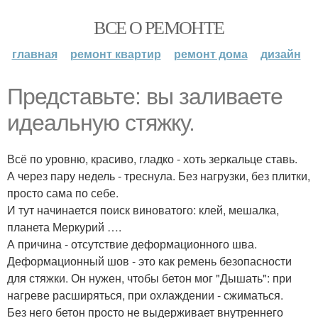
ВСЕ О РЕМОНТЕ
главная
ремонт квартир
ремонт дома
дизайн
Представьте: вы заливаете
идеальную стяжку.
Всё по уровню, красиво, гладко - хоть зеркальце ставь.
А через пару недель - треснула. Без нагрузки, без плитки,
просто сама по себе.
И тут начинается поиск виноватого: клей, мешалка,
планета Меркурий ….
А причина - отсутствие деформационного шва.
Деформационный шов - это как ремень безопасности
для стяжки. Он нужен, чтобы бетон мог "Дышать": при
нагреве расширяться, при охлаждении - сжиматься.
Без него бетон просто не выдерживает внутреннего