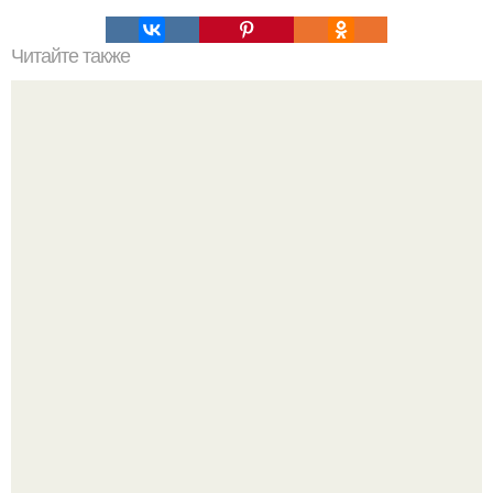
Читайте также
Установка посудомоечной машины на кухне под
столешницу самостоятельно. Установка встраиваемой
посудомоечной машины под столешницу – способы
решения вопроса