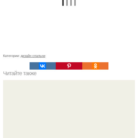
Категории:
дизайн спальни
Читайте также
Плиты пазогребневые, как монтировать.
Последовательность монтажа пазогребневых плит.