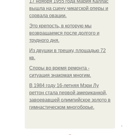
17 ноября 1955 года Мария Каллас
вышла на сцену чикагской оперы и
сорвала овации.
Это крепость, в которую мы
возвращаемся после долгого и
трудного дня.
Из двушки в трешку, площадью 72
кв.
Споры во время ремонта -
ситуация знакомая многим.
В 1984 году 16-летняя Мэри Лу
реттон стала первой американкой,
завоевавшей олимпийское золото в
гимнастическом многоборье.
.