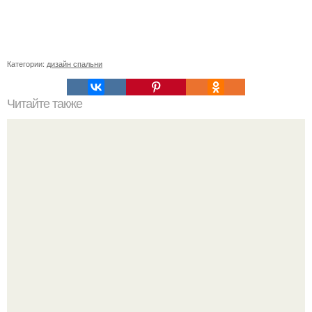
Категории:
дизайн спальни
Читайте также
Как правильно подключить сенсорный выключатель.
Умный сенсорный выключатель Girer Wi-Fi без нулевой
линии: автоматизация Smart Home