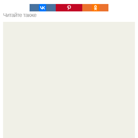
Читайте также
Пол из ДСП, как отреставрировать отремонтировать.
Почему ЛДСП вздувается от влаги и как этого избежать