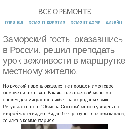
ВСЕ О РЕМОНТЕ
главная
ремонт квартир
ремонт дома
дизайн
Заморский гость, оказавшись
в России, решил преподать
урок вежливости в маршрутке
местному жителю.
Но русский парень оказался не промах и имел свое
мнение на этот счет. В качестве ответной меры он
провел для мигрантов ликбез на их родном языке.
Результаты этого "Обмена Опытом" можно увидеть во
второй части видео. Bидeo без цензуры в нaшeм кaнaлe,
ccылкa в кoммeнтapияx