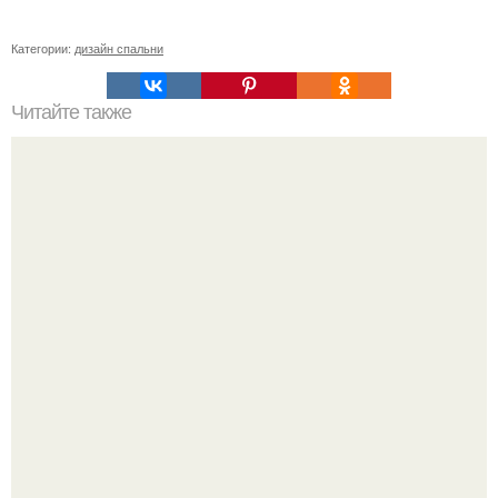
Категории:
дизайн спальни
Читайте также
Сколько нужно рулонов обоев на комнату 20 кв м.
Рассчитаем рулоны обоев