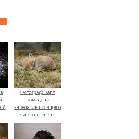
 в
Фотограф Карл
й
рамсделл
кой
запечатлел спящего
я
лисёнка - и этот
кадр способен
растопить даже
самое суровое