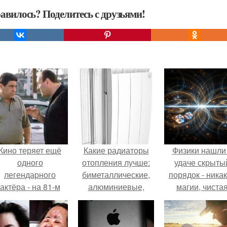
авилось? Поделитесь с друзьями!
Кино теряет ещё
Какие радиаторы
Физики нашли
одного
отопления лучше:
удаче скрыты
легендарного
биметаллические,
порядок - ника
актёра - на 81-м
алюминиевые,
магии, чиста
оду жизни не стало
чугунные?
квантовая
инсента пасторе.
механика.