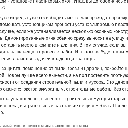
дом к установке пластиковых окон. Итак, вы договорились с
ше?
вую очередь нужно освободить место для прохода к проёму
 помешать установщикам пронести устанавливаемые пласти
 случае, если же устанавливается несколько оконных констр
ь. Демонтированные окна обычно сразу выносят на улицу и
 оставить место в комнате и для них. В том случае, если вы
дить ваши вещи в процессе работ. И в этом не будет вины м
ения является задачей владельца квартиры.
 защитить помещение от пыли, грязи и царапин, покройте
ой. Ковры лучше всего вынести, а на пол постелить плотну
хности от оседания строительной пыли и мусора. Это действ
р окажется экстра аккуратным, строительные работы без с
 окна установлены, вынесите строительный мусор и старые 
и и пола, вытрите пыль и расставьте вещи и мебель. После
ю.
и:
дизайн мебели
,
ремонт комнаты
,
квартира после ремонта