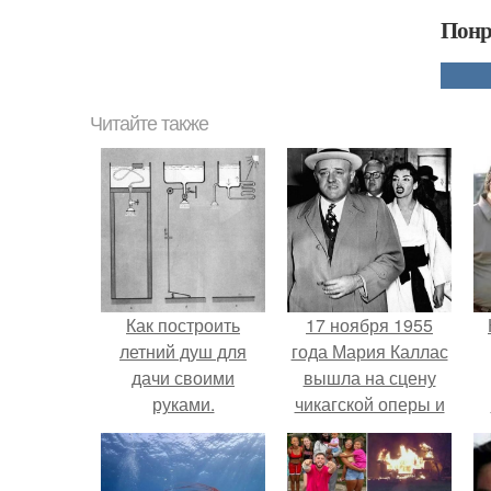
Понр
Читайте также
Как построить
17 ноября 1955
летний душ для
года Мария Каллас
дачи своими
вышла на сцену
руками.
чикагской оперы и
сорвала овации.
г
В