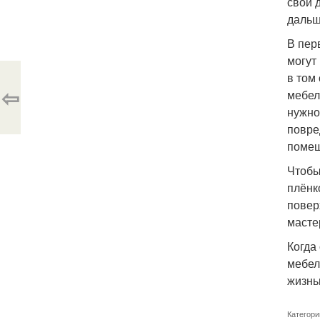
свой 
даль
В пер
могут
в том
⇦
мебел
нужно
повре
помещ
Чтобы
плёнк
повер
масте
Когда
мебел
жизнь
Категори