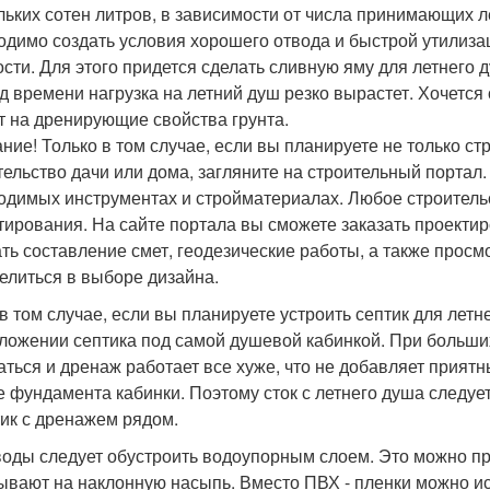
льких сотен литров, в зависимости от числа принимающих 
одимо создать условия хорошего отвода и быстрой утилизац
ости. Для этого придется сделать сливную яму для летнего 
д времени нагрузка на летний душ резко вырастет. Хочется
т на дренирующие свойства грунта.
ние! Только в том случае, если вы планируете не только стр
тельство дачи или дома, загляните на строительный портал.
одимых инструментах и стройматериалах. Любое строительс
тирования. На сайте портала вы сможете заказать проектир
ать составление смет, геодезические работы, а также просм
елиться в выборе дизайна.
в том случае, если вы планируете устроить септик для летн
ложении септика под самой душевой кабинкой. При больши
аться и дренаж работает все хуже, что не добавляет прият
е фундамента кабинки. Поэтому сток с летнего душа следует
тик с дренажем рядом.
воды следует обустроить водоупорным слоем. Это можно пр
ывают на наклонную насыпь. Вместо ПВХ - пленки можно ис