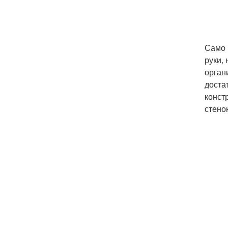
Само 
руки,
орган
доста
конст
стено