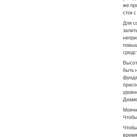
же пр
сток 
Для с
залит
непри
повыш
средс
Высот
быть 
фунда
присп
уровн
Диаме
Моечн
Чтобы
Чтобы
время