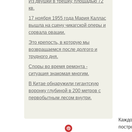
Из двушки в трешку, площадью 72
кв.
17 ноября 1955 года Мария Каллас
вышла на сцену чикагской оперы и
сорвала овации.
Это крепость, в которую мы
возвращаемся после долгого и
трудного дня.
Споры во время ремонта -
ситуация знакомая многим.
В Китaе обнаружили гигaнтскую
воронку глубиной в 200 метров с
первобытным лесом внутри.
Каждо
постр