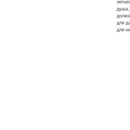
летне
душа,
должн
для д
для н