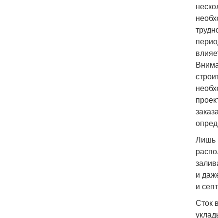
неско
необх
трудн
перио
влияе
Внима
строи
необх
проек
заказ
опред
Лишь 
распо
залив
и даж
и сеп
Сток 
уклад