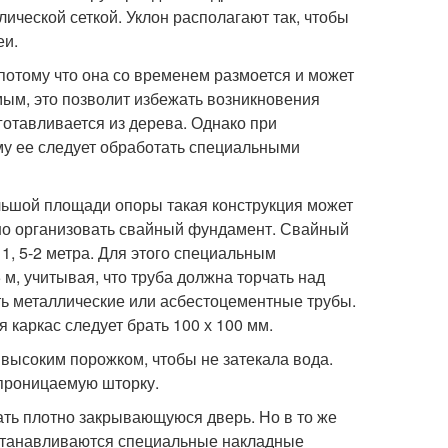
ической сеткой. Уклон располагают так, чтобы
еи.
 потому что она со временем размоется и может
мым, это позволит избежать возникновения
готавливается из дерева. Однако при
у ее следует обработать специальными
большой площади опоры такая конструкция может
ьно организовать свайный фундамент. Свайный
1, 5-2 метра. Для этого специальным
м, учитывая, что труба должна торчать над
ть металлические или асбестоцементные трубы.
 каркас следует брать 100 х 100 мм.
 высоким порожком, чтобы не затекала вода.
проницаемую шторку.
ать плотно закрывающуюся дверь. Но в то же
 устанавливаются специальные накладные