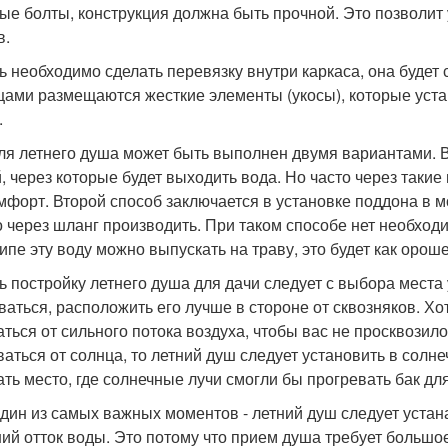
ые болты, конструкция должна быть прочной. Это позволит
в.
ь необходимо сделать перевязку внутри каркаса, она буде
цами размещаются жесткие элементы (укосы), которые уста
.
ля летнего душа может быть выполнен двумя вариантами. 
, через которые будет выходить вода. Но часто через такие
мфорт. Второй способ заключается в установке поддона в 
 через шланг производить. При таком способе нет необход
ипе эту воду можно выпускать на траву, это будет как орош
ь постройку летнего душа для дачи следует с выбора места
ваться, расположить его лучше в стороне от сквозняков. Хо
аться от сильного потока воздуха, чтобы вас не просквозило
ваться от солнца, то летний душ следует установить в солн
ать место, где солнечные лучи смогли бы прогревать бак для
дин из самых важных моментов - летний душ следует уста
ий отток воды. Это потому что прием душа требует большое