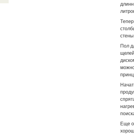
длинн
литро
Тепер
столб
стены
Пол д
щелей
диско
можно
принц
Начат
проду
спрят
нагре
поиск
Еще о
хорош