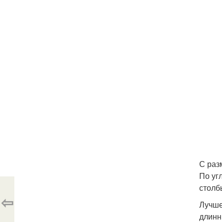
С раз
По уг
столб
⇦
Лучше
длинн