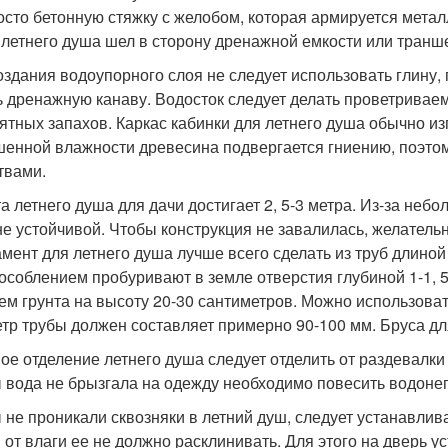
осто бетонную стяжку с желобом, которая армируется металл
с летнего душа шел в сторону дренажной емкости или транш
оздания водоупорного слоя не следует использовать глину,
ь дренажную канаву. Водосток следует делать проветривае
ятных запахов. Каркас кабинки для летнего душа обычно из
енной влажности древесина подвергается гниению, поэтом
твами.
а летнего душа для дачи достигает 2, 5-3 метра. Из-за не
не устойчивой. Чтобы конструкция не завалилась, желател
мент для летнего душа лучше всего сделать из труб длиной 
особлением пробуривают в земле отверстия глубиной 1-1, 5 
ем грунта на высоту 20-30 сантиметров. Можно использова
тр трубы должен составляет примерно 90-100 мм. Бруса для
ое отделение летнего душа следует отделить от раздевалки
 вода не брызгала на одежду необходимо повесить водоне
 не проникали сквозняки в летний душ, следует устанавлив
 от влаги ее не должно расклинивать. Для этого на дверь