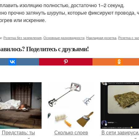
плавить изоляцию полностью, достаточно 1–2 секунд.
но прочно затянуть шурупы, которые фиксируют провода, чт
огрев или искрение.
и:
Розетка без заземления
,
Основные разновидности
,
Накладная розетка
,
Розетка с з
авилось? Поделитесь с друзьями!
Представь: ты
Сколько слоев
В сети завируси