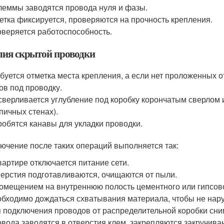
леммы заводятся провода нуля и фазы.
етка фиксируется, проверяются на прочность крепления.
веряется работоспособность.
лия скрытой проводки
буется отметка места крепления, а если нет проложенных о
ов под проводку.
верливается углубление под коробку корончатым сверлом 
пичных стенах).
обятся канавы для укладки проводки.
ючение после таких операций выполняется так:
вартире отключается питание сети.
ерстия подготавливаются, очищаются от пыли.
омещением на внутреннюю полость цементного или гипсово
бходимо дождаться схватывания материала, чтобы не нар
 подключения проводов от распределительной коробки снима
вода заводятся в отверстия клем, закрепляются закручива