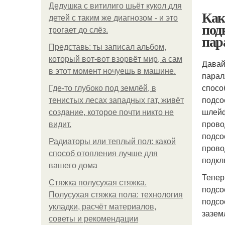
Дедушка с витилиго шьёт кукол для
Как
детей с таким же диагнозом - и это
под
трогает до слёз.
пар
Представь: ты записал альбом,
который вот-вот взорвёт мир, а сам
Давай
в этот момент ночуешь в машине.
парал
спосо
Где-то глубоко под землёй, в
подсо
тенистых лесах западных гат, живёт
шлейф
создание, которое почти никто не
прово
видит.
подсо
Радиаторы или теплый пол: какой
прово
способ отопления лучше для
подкл
вашего дома
Тепер
Стяжка полусухая стяжка.
подсо
Полусухая стяжка пола: технология
подсо
укладки, расчёт материалов,
зазем
советы и рекомендации