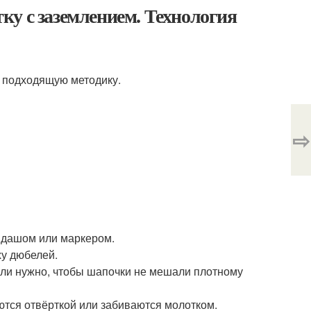
у с заземлением. Технология
е подходящую методику.
⇨
андашом или маркером.
ху дюбелей.
сли нужно, чтобы шапочки не мешали плотному
ются отвёрткой или забиваются молотком.