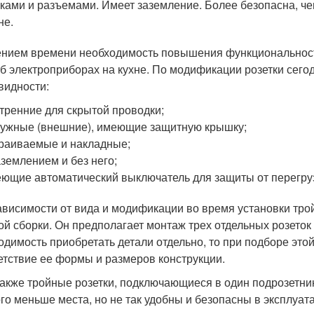
ками и разъемами. Имеет заземление. Более безопасна, че
не.
ением времени необходимость повышения функциональности
об электроприборах на кухне. По модификации розетки сег
видности:
тренние для скрытой проводки;
ужные (внешние), имеющие защитную крышку;
раиваемые и накладные;
аземлением и без него;
ющие автоматический выключатель для защиты от перегру
ависимости от вида и модификации во время установки тро
ой сборки. Он предполагает монтаж трех отдельных розеток
одимость приобретать детали отдельно, то при подборе это
етствие ее формы и размеров конструкции.
также тройные розетки, подключающиеся в один подрозетни
го меньше места, но не так удобны и безопасны в эксплуат