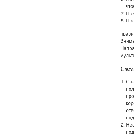
что
При
Про
прави
Вним
Напря
мульт
Схем
Сна
пол
про
кор
отв
под
Нео
под