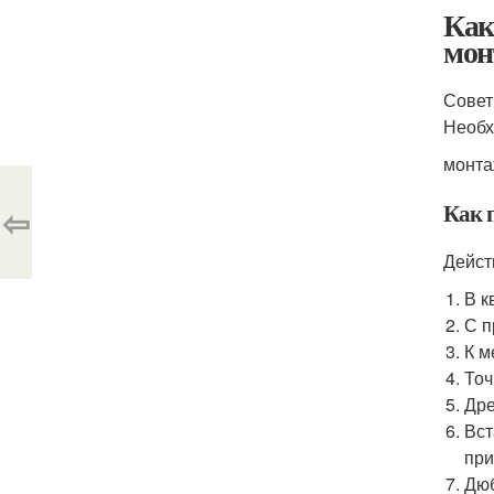
Как
мон
Совет
Необх
монта
Как 
⇦
Дейст
В к
С п
К м
Точ
Дре
Вст
при
Дюб