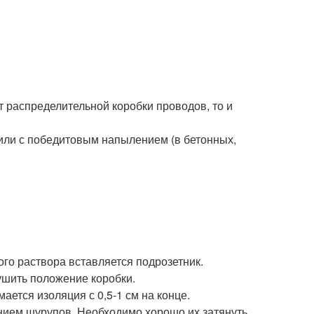
т распределительной коробки проводов, то и
или с победитовым напылением (в бетонных,
го раствора вставляется подрозетник.
ушить положение коробки.
ется изоляция с 0,5-1 см на конце.
нием шурупов. Необходимо хорошо их затянуть,