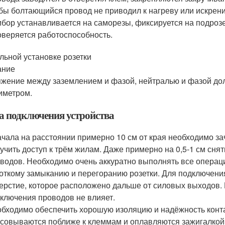
бы болтающийся провод не приводил к нагреву или искрени
бор устанавливается на саморезы, фиксируется на подрозе
веряется работоспособность.
льной установке розетки
ание
жение между заземлением и фазой, нейтралью и фазой дол
иметром.
а подключения устройства
чала на расстоянии примерно 10 см от края необходимо з
учить доступ к трём жилам. Даже примерно на 0,5-1 см сня
водов. Необходимо очень аккуратно выполнять все операци
откому замыканию и перегоранию розетки. Для подключени
ерстие, которое расположено дальше от силовых выходов.
ключения проводов не влияет.
бходимо обеспечить хорошую изоляцию и надёжность конта
совываются поближе к клеммам и оплавляются зажигалкой.