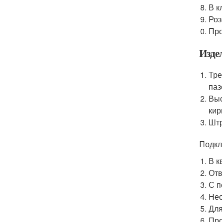
В к
Роз
Про
Изде
Тре
паз
Выс
кир
Штр
Подкл
В к
Отв
С п
Нео
Для
Про