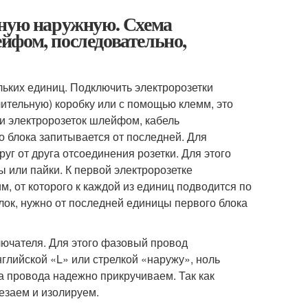
йную наружную. Схема
йфом, последовательно,
льких единиц. Подключить электророзетки
тельную) коробку или с помощью клемм, это
 электророзеток шлейфом, кабель
о блока запитывается от последней. Для
г от друга отсоединения розетки. Для этого
 или пайки. К первой электророзетке
, от которого к каждой из единиц подводится по
лок, нужно от последней единицы первого блока
ючателя. Для этого фазовый провод
лийской «L» или стрелкой «наружу», ноль
а провода надежно прикручиваем. Так как
езаем и изолируем.