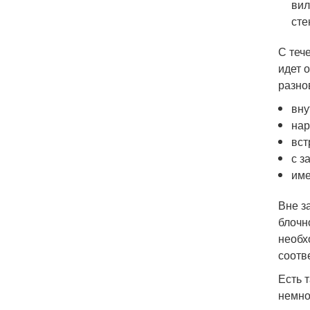
вил
сте
С теч
идет 
разно
вну
нар
вст
с з
име
Вне з
блочн
необх
соотв
Есть 
немно