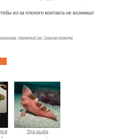
обы из-за плохого контакта не возникал
аземлением
,
Накладный тип
,
Скрытая проводка
лся
Эта рыба