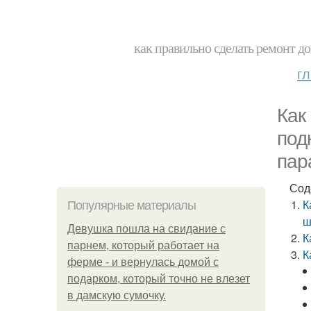
как правильно сделать ремонт до
г
Как
под
пар
Сод
К
Популярные материалы
ш
Девушка пошла на свидание с
К
парнем, который работает на
К
ферме - и вернулась домой с
подарком, который точно не влезет
в дамскую сумочку.