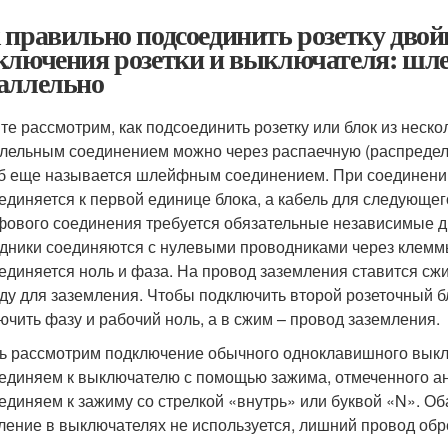
 правильно подсоединить розетку дво
ключения розетки и выключателя: шле
аллельно
те рассмотрим, как подсоединить розетку или блок из неско
лельным соединением можно через распаечную (распредели
б еще называется шлейфным соединением. При соединении
единяется к первой единице блока, а кабель для следующег
ового соединения требуется обязательные независимые дру
дники соединяются с нулевыми проводниками через клеммы
единяется ноль и фаза. На провод заземления ставится сжим
ду для заземления. Чтобы подключить второй розеточный б
ючить фазу и рабочий ноль, а в сжим – провод заземления.
ь рассмотрим подключение обычного одноклавишного выкл
единяем к выключателю с помощью зажима, отмеченного анг
единяем к зажиму со стрелкой «внутрь» или буквой «N». Об
ление в выключателях не используется, лишний провод обр