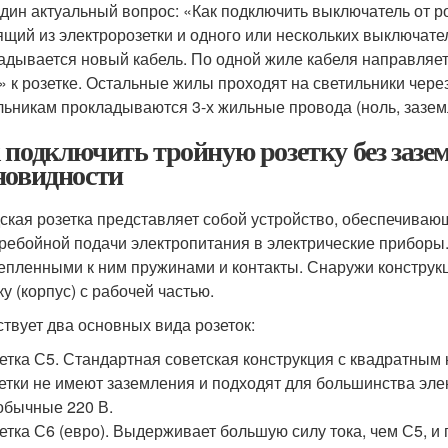
дин актуальный вопрос: «Как подключить выключатель от ро
ящий из электророзетки и одного или нескольких выключате
адывается новый кабель. По одной жиле кабеля направляет
» к розетке. Остальные жилы проходят на светильники чере
льникам прокладываются 3-х жильные провода (ноль, зазем
 подключить тройную розетку без зазе
новидности
ская розетка представляет собой устройство, обеспечиваю
ребойной подачи электропитания в электрические приборы
епленными к ним пружинами и контакты. Снаружи конструк
у (корпус) с рабочей частью.
твует два основных вида розеток:
етка С5. Стандартная советская конструкция с квадратным 
етки не имеют заземления и подходят для большинства эле
обычные 220 В.
етка С6 (евро). Выдерживает большую силу тока, чем С5, и