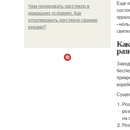
Еще о
Чем полировать оргстекло в
состо
домашних условиях. Как
прокл
отполировать оргстекло своими
«ноль
руками?
свети
Как
раз
Завод
беспе
прикр
коробк
Сущес
Роз
роз
на 
Роз