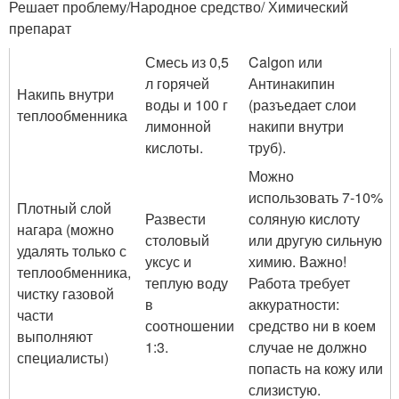
Решает проблему/Народное средство/ Химический
препарат
Смесь из 0,5
Calgon или
л горячей
Антинакипин
Накипь внутри
воды и 100 г
(разъедает слои
теплообменника
лимонной
накипи внутри
кислоты.
труб).
Можно
использовать 7-10%
Плотный слой
Развести
соляную кислоту
нагара (можно
столовый
или другую сильную
удалять только с
уксус и
химию. Важно!
теплообменника,
теплую воду
Работа требует
чистку газовой
в
аккуратности:
части
соотношении
средство ни в коем
выполняют
1:3.
случае не должно
специалисты)
попасть на кожу или
слизистую.