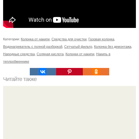
Категории:
Колонка от накипи
,
Средства для очистки
,
Газовая колонка
,
Водонагреватель с полной разборкой
,
Сетчатый фильтр
,
Колонка без демонтажа
,
Народные средства
,
Соляная кислота
,
Колонки от накипи
,
Накипь в
теплообменнике
Читайте также
Выращивание киви в САДУ.