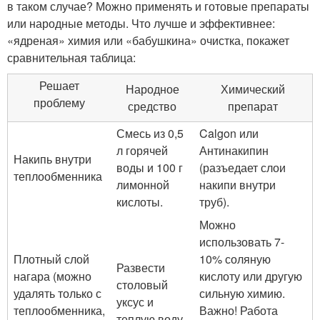
в таком случае? Можно применять и готовые препараты
или народные методы. Что лучше и эффективнее:
«ядреная» химия или «бабушкина» очистка, покажет
сравнительная таблица:
Решает
Народное
Химический
проблему
средство
препарат
Смесь из 0,5
Calgon или
л горячей
Антинакипин
Накипь внутри
воды и 100 г
(разъедает слои
теплообменника
лимонной
накипи внутри
кислоты.
труб).
Можно
использовать 7-
Плотный слой
10% соляную
Развести
нагара (можно
кислоту или другую
столовый
удалять только с
сильную химию.
уксус и
теплообменника,
Важно! Работа
теплую воду