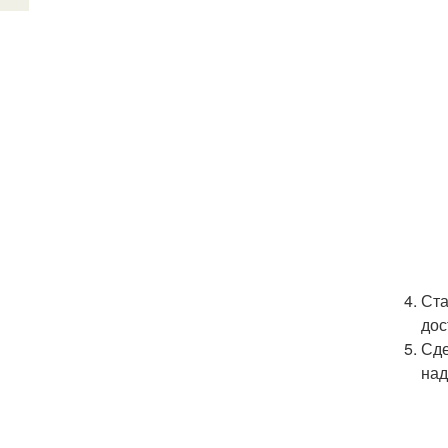
Ста
дос
Сде
над