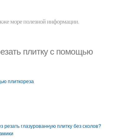
 также море полезной информации.
резать плитку с помощью
щью плиткореза
ез резать глазурованную плитку без сколов?
рамики