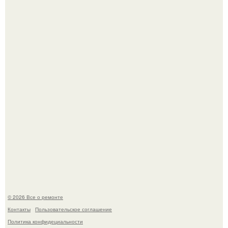
Вы когда-нибудь замечали, как после тяжелого дня
настроение поднимается от одного взгляда на своего
питомца?
В мексиканской тюрьме сьюдад-хуареса во время рейда
обнаружили необычного узника - лысого сфинкса с
татуировками.
© 2026 Все о ремонте
Контакты
Пользовательское соглашение
Политика конфидециальности