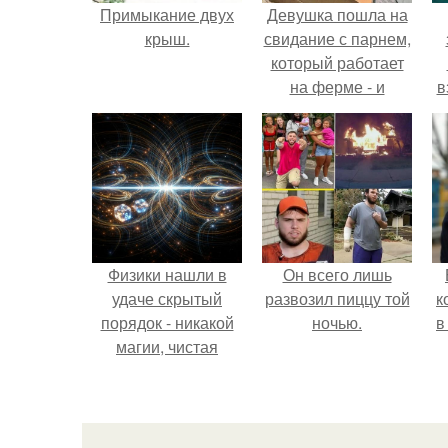
Примыкание двух
Девушка пошла на
крыш.
свидание с парнем,
который работает
на ферме - и
в
вернулась домой с
подарком, который
н
точно не влезет в
дамскую сумочку.
Физики нашли в
Он всего лишь
удаче скрытый
развозил пиццу той
к
порядок - никакой
ночью.
в
магии, чистая
квантовая
механика.