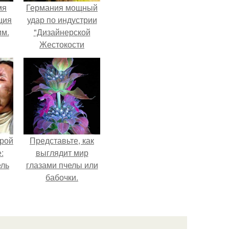
мя
Германия мощный
ция
удар по индустрии
им.
"Дизайнерской
Жестокости
нанесла".
орой
Представьте, как
:
выглядит мир
ель
глазами пчелы или
бабочки.
о
в
ое