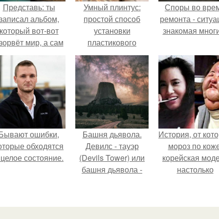
Представь: ты
Умный плинтус:
Споры во вре
записал альбом,
простой способ
ремонта - ситуа
который вот-вот
установки
знакомая мног
зорвёт мир, а сам
пластикового
в этот момент
плинтуса на пол
очуешь в машине.
Бывают ошибки,
Башня дьявола.
История, от кот
оторые обходятся
Девилс - тауэр
мороз по коже
 целое состояние.
(Devils Tower) или
корейская мод
башня дьявола -
настолько
монолит
увлеклась
вулканического
пластикой, чт
происхождения
вколола себе 
высотой 1558 м над
лицо кулинарн