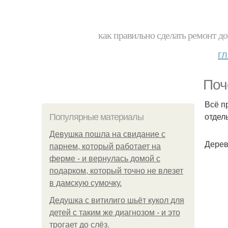
как правильно сделать ремонт до
г
Поч
Всё п
отдел
Популярные материалы
Девушка пошла на свидание с
Дерев
парнем, который работает на
ферме - и вернулась домой с
подарком, который точно не влезет
в дамскую сумочку.
Дедушка с витилиго шьёт кукол для
детей с таким же диагнозом - и это
трогает до слёз.