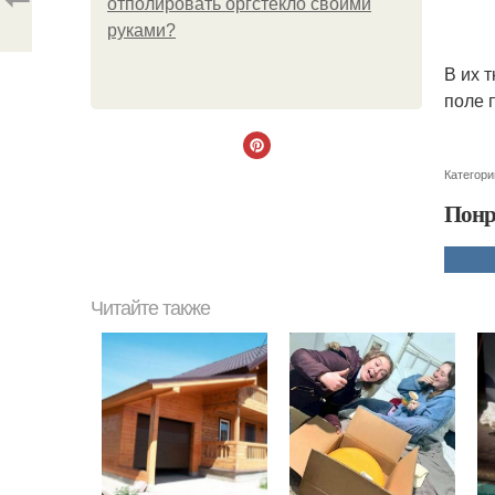
отполировать оргстекло своими
руками?
В их 
поле 
Категори
Понр
Читайте также