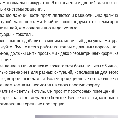
м максимально аккуратно. Это касается и дверей: для них с
ь и системы хранения.
вание лаконичности предъявляется и к мебели. Она должн
турой, даже ножками. Крайне важно подумать системы хра
х вещей, что совершенно недопустимо.
суары и текстиль.
иль поможет добавить в минималистичный дом уюта. Натур
ьзуйте. Лучше всего работают ковры с длинным ворсом, но б
ьное, должны быть простыми - декор геометричных форм, к
ение.
вещение в минимализме возлагается большая, чем обычно,
лько сценариев для разных ситуаций, использовав для этого
ые, встроенные лампы. Более традиционные потолочные све
ением комнаты, несмотря на свою простую форму.
ализм - светлый стиль. Он просит просторных помещений, н
 пространство визуально больше. Белые оттенки, которые 
ркивают выверенные пропорции.