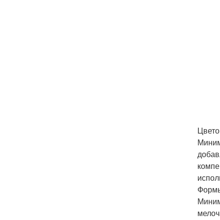
Цвето
Миним
добав
компе
испол
Форм
Миним
мелоч