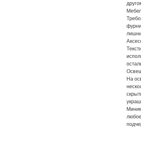
друго
Мебел
Требо
фурни
лишни
Аксес
Текст
испол
остал
Освещ
На ос
неско
скрыт
украш
Миним
любое
подче