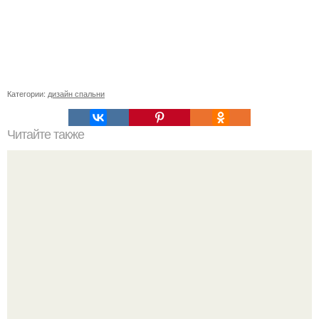
Категории:
дизайн спальни
Читайте также
Касторама трудные_вопросы@Castorama.