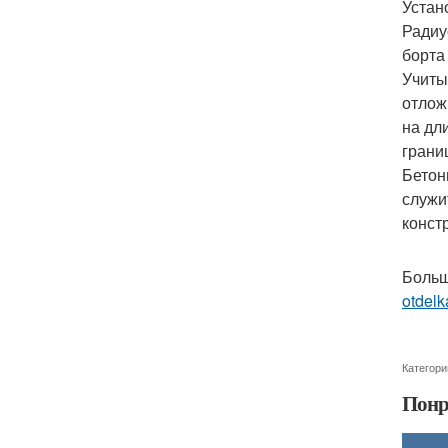
Устан
Радиу
борта
Учиты
отлож
на дл
грани
Бетон
служи
конст
Больш
otdelk
Категори
Понр