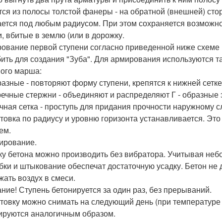
тся из полосы толстой фанеры - на обратной (внешней) ст
ается под любым радиусом. При этом сохраняется возможнос
, вбитые в землю (или в дорожку.
ование первой ступени согласно приведенной ниже схеме
бить для создания "Зуба". Для армирования используются т
ого марша:
бразные - повторяют форму ступени, крепятся к нижней сетке
ечные стержни - объединяют и распределяют Г - образные
чная сетка - проступь для придания прочности наружному с
товка по радиусу и уровню горизонта устанавливается. Это 
ем.
ирование.
ку бетона можно производить без вибратора. Учитывая не
бки и штыкование обеспечат достаточную усадку. Бетон не 
жать воздух в смеси.
ние! Ступень бетонируется за один раз, без прерываний.
товку можно снимать на следующий день (при температуре 
ируются аналогичным образом.