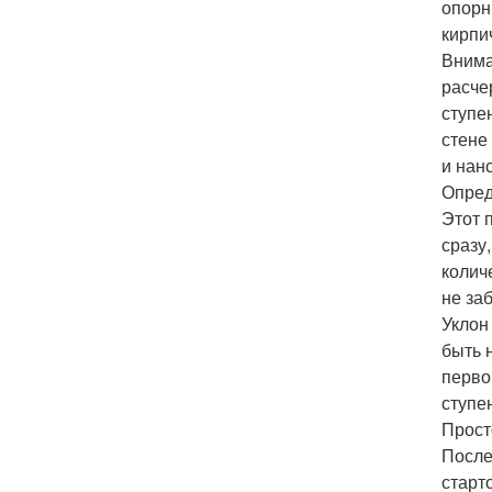
опорн
кирпи
Внима
расче
ступе
стене
и нан
Опред
Этот 
сразу
колич
не за
Уклон
быть 
перво
ступе
Прост
После
старт