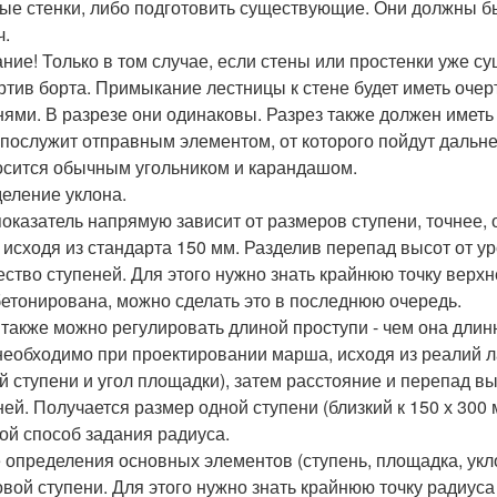
ые стенки, либо подготовить существующие. Они должны б
ч.
ние! Только в том случае, если стены или простенки уже су
ртив борта. Примыкание лестницы к стене будет иметь оч
нями. В разрезе они одинаковы. Разрез также должен иметь
 послужит отправным элементом, от которого пойдут дальн
осится обычным угольником и карандашом.
еление уклона.
показатель напрямую зависит от размеров ступени, точнее,
, исходя из стандарта 150 мм. Разделив перепад высот от 
ество ступеней. Для этого нужно знать крайнюю точку верхн
бетонирована, можно сделать это в последнюю очередь.
 также можно регулировать длиной проступи - чем она длинн
необходимо при проектировании марша, исходя из реалий л
й ступени и угол площадки), затем расстояние и перепад вы
ней. Получается размер одной ступени (близкий к 150 х 300 
ой способ задания радиуса.
 определения основных элементов (ступень, площадка, укл
овой ступени. Для этого нужно знать крайнюю точку радиус