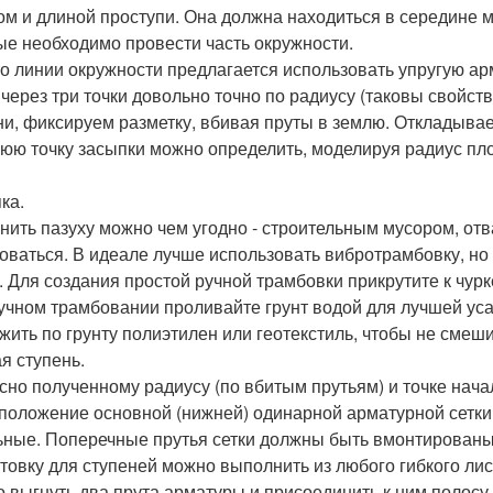
ом и длиной проступи. Она должна находиться в середине ме
ые необходимо провести часть окружности.
о линии окружности предлагается использовать упругую ар
 через три точки довольно точно по радиусу (таковы свойст
ни, фиксируем разметку, вбивая пруты в землю. Откладываем
юю точку засыпки можно определить, моделируя радиус пло
ка.
нить пазуху можно чем угодно - строительным мусором, отв
оваться. В идеале лучше использовать вибротрамбовку, но 
. Для создания простой ручной трамбовки прикрутите к чурк
учном трамбовании проливайте грунт водой для лучшей ус
жить по грунту полиэтилен или геотекстиль, чтобы не смеши
я ступень.
сно полученному радиусу (по вбитым прутьям) и точке нач
положение основной (нижней) одинарной арматурной сетки. Е
ьные. Поперечные прутья сетки должны быть вмонтированы 
товку для ступеней можно выполнить из любого гибкого лис
 выгнуть два прута арматуры и присоединить к ним полосу