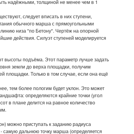
ыть надёжными, толщиной не менее чем в 1
ществуют, следует вписать в них ступени,
ертания обычного марша с прямоугольными
 линию низа "по Бетону". Чертёж на опорной
ейшие действия. Силуэт ступеней моделируется
 от высоты подъёма. Этот параметр лучше задать
уровня земли до верха площадки, получим
ей площадки. Только в том случае, если она ещё
ее, тем более пологим будет уклон. Это может
андшафта: определяются крайние точки (угол
сот в плане делится на равное количество
мм.
он) можно приступать к заданию радиуса
а - самую дальнюю точку марша (определяется