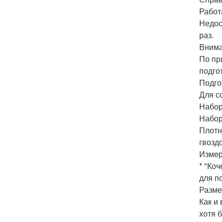
Работ
Недос
раз.
Внима
По пр
подго
Подго
Для с
Набор
Набор
Плотн
гвозд
Измер
* "Ко
для п
Разме
Как и
хотя 