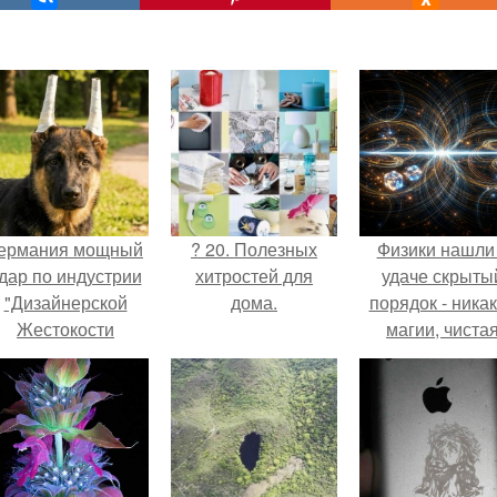
ермания мощный
? 20. Полезных
Физики нашли
дар по индустрии
хитростей для
удаче скрыты
"Дизайнерской
дома.
порядок - ника
Жестокости
магии, чиста
нанесла".
квантовая
механика.