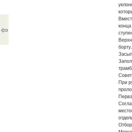
уклон
котор
Вмест
конца
⇦
ступе
Верхн
борту.
Засып
Запол
трамб
Совет
При р
проло
Перва
Согла
место
отдел
Отбор
Можно