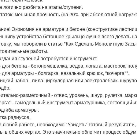
а логично разбита на этапы/ступени.
таток: меньшая прочность (на 20% при абсолютной нагрузке
ние! Экономия на арматуре и бетоне (конструктиве лестни
инципу устройства бетонное крыльцо лучше всего делать на 
товку, мы говорили в статье "Как Сделать Монолитную Зас
товительные работы.
оздания ступеней потребуется инструмент:
 для бетона - бетономешалка, вёдра, лопата, мастерок, пол
 для арматуры - болгарка, вязальный крючок, "кочерга"*.
ицкий набор - пила циркулярная или электролобзик, шурупо
одёр.
ительно-разметочный - отвес, уровень, шнур, рулетка, марк
черга" - самодельный инструмент арматурщика, состоящий и
одгиба арматуры.
тка радиусов.
 в любой работе, необходимо "Увидеть" готовый результат и
бы в общих чертах. Это значительно облегчит процесс обдум