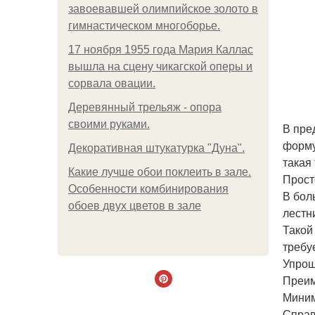
завоевавшей олимпийское золото в
гимнастическом многоборье.
17 ноября 1955 года Мария Каллас
вышла на сцену чикагской оперы и
сорвала овации.
Деревянный трельяж - опора
своими руками.
В пре
форму
Декоративная штукатурка "Дуна".
такая
Какие лучше обои поклеить в зале.
Прост
Особенности комбинирования
В бол
обоев двух цветов в зале
лестн
Такой
требу
Упрощ
Преим
Миним
Справ