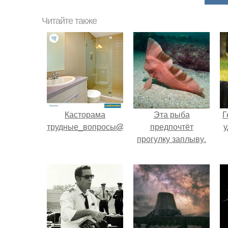
Читайте также
Касторама
Эта рыба
Г
трудные_вопросы@Castorama.
предпочтёт
у
прогулку заплыву.