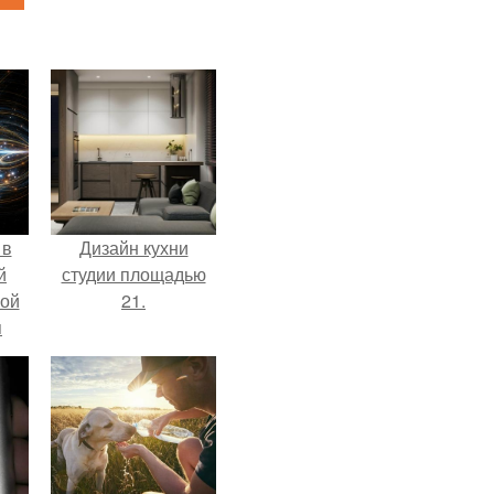
 в
Дизайн кухни
й
студии площадью
кой
21.
я