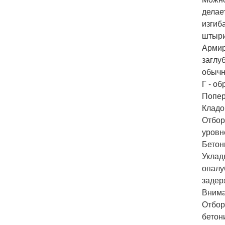
делае
изгиб
штыри
Армир
заглу
обычн
Г - о
Попер
Кладо
Отбор
уровн
Бетон
Уклад
опалу
задер
Внима
Отбор
бетон