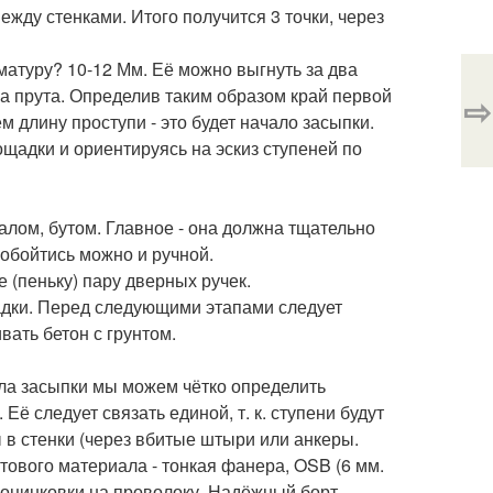
жду стенками. Итого получится 3 точки, через
матуру? 10-12 Мм. Её можно выгнуть за два
ва прута. Определив таким образом край первой
⇨
 длину проступи - это будет начало засыпки.
щадки и ориентируясь на эскиз ступеней по
алом, бутом. Главное - она должна тщательно
обойтись можно и ручной.
е (пеньку) пару дверных ручек.
адки. Перед следующими этапами следует
вать бетон с грунтом.
ала засыпки мы можем чётко определить
ё следует связать единой, т. к. ступени будут
в стенки (через вбитые штыри или анкеры.
тового материала - тонкая фанера, OSB (6 мм.
 оцинковки на проволоку. Надёжный борт