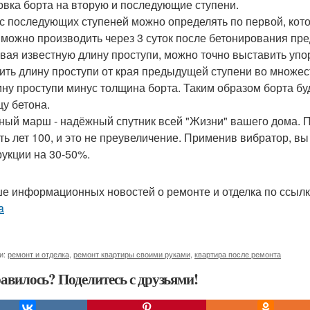
овка борта на вторую и последующие ступени.
с последующих ступеней можно определять по первой, кото
 можно производить через 3 суток после бетонирования пр
вая известную длину проступи, можно точно выставить упо
ить длину проступи от края предыдущей ступени во множес
ину проступи минус толщина борта. Таким образом борта бу
цу бетона.
ный марш - надёжный спутник всей "Жизни" вашего дома. 
ть лет 100, и это не преувеличение. Применив вибратор, в
рукции на 30-50%.
е информационных новостей о ремонте и отделка по ссыл
a
и:
ремонт и отделка
,
ремонт квартиры своими руками
,
квартира после ремонта
авилось? Поделитесь с друзьями!