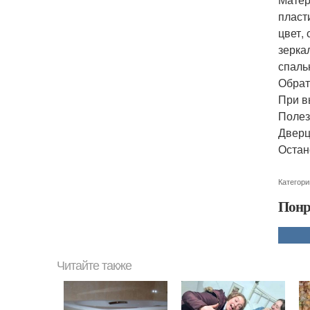
пласт
цвет,
зерка
спаль
Обрат
При в
Полез
Дверц
Остан
Категори
Понр
Читайте также