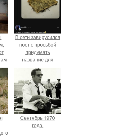
ы
В сети завирусился
м,
пост с просьбой
от
придумать
сам
название для
т
домашней
не.
запеканки.
л
Сентябрь 1970
года.
щего