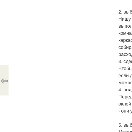
2. вы
Нишу 
выпол
комна
карка
собир
расхо
3. сд
Чтобы
если 
⇦
можно
4. по
Перед
оклей
- они
5. вы
Матер