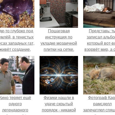
де-то глубоко под
Пошаговая
Представь: т
емлёй, в тенистых
инструкция по
записал альбо
есах западных гат,
укладке мозаичной
который вот-в
живёт создание,
плитки на сетке.
взорвёт мир, а 
торое почти никто
в этот момен
не видит.
ночуешь в маши
Кино теряет ещё
Физики нашли в
Фотограф Кар
одного
удаче скрытый
рамсделл
легендарного
порядок - никакой
запечатлел спя