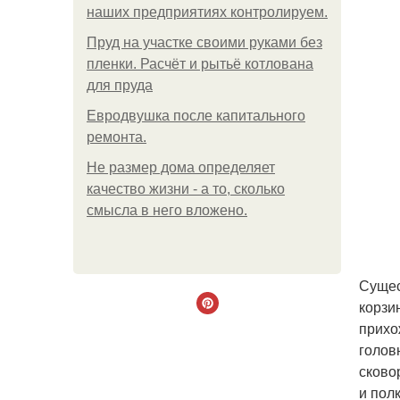
наших предприятиях контролируем.
Пруд на участке своими руками без
пленки. Расчёт и рытьё котлована
для пруда
Евродвушка после капитального
ремонта.
Не размер дома определяет
качество жизни - а то, сколько
смысла в него вложено.
Сущес
корзи
прихо
голов
сково
и пол