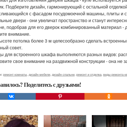
ик. Подберите дизайн, гармонирующий с остальной отделко
 сливающийся с фасадом посудомоечной машины, плиты и 
льные двери - они увеличат пространство и станут интер
не, подобрав для его дверок комбинированный материал - д
ите внимание.
ысоте потолка более 3 м целесообразно сделать встроенный
ный совет.
ы для встроенного шкафа выполняются разных видов: рас
овите свое внимание на раздвижной конструкции - она не з
и:
ремонт комнаты
,
дизайн мебели
,
дизайн спальни
,
ремонт и отделка
,
виды ремонта к
авилось? Поделитесь с друзьями!