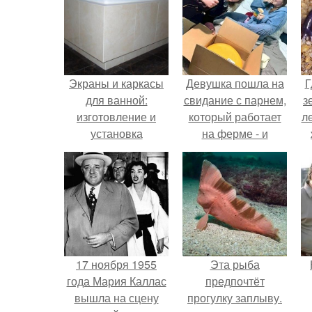
Экраны и каркасы
Девушка пошла на
Г
для ванной:
свидание с парнем,
з
изготовление и
который работает
л
установка
на ферме - и
самостоятельно.
вернулась домой с
ко
подарком, который
точно не влезет в
дамскую сумочку.
17 ноября 1955
Эта рыба
года Мария Каллас
предпочтёт
вышла на сцену
прогулку заплыву.