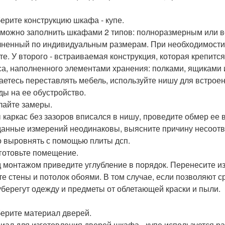
берите конструкцию шкафа - купе.
можно заполнить шкафами 2 типов: полноразмерным или в
ненный по индивидуальным размерам. При необходимости е
те. У второго - встраиваемая конструкция, которая крепится
са, наполненного элементами хранения: полками, ящиками и
аетесь переставлять мебель, используйте нишу для встроен
ды на ее обустройство.
елайте замеры.
 каркас без зазоров вписался в нишу, проведите обмер ее 
данные измерений неодинаковы, выясните причину несоотве
 выровнять с помощью плиты дсп.
дготовьте помещение.
 монтажом приведите углубление в порядок. Перенесите из 
те стены и потолок обоями. В том случае, если позволяют
 уберегут одежду и предметы от облетающей краски и пыли.
берите материал дверей.
иал для изготовления дверей шкафа - купе используется ра